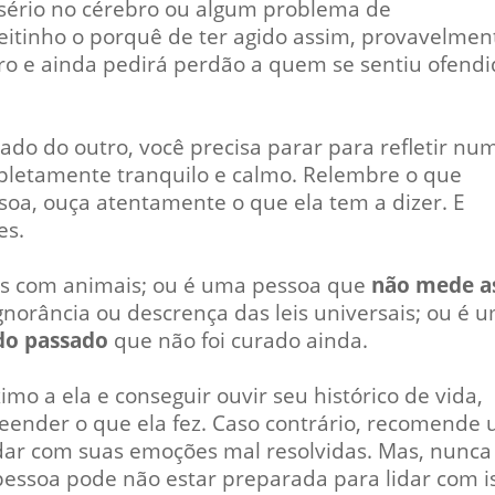
 sério no cérebro ou algum problema de
itinho o porquê de ter agido assim, provavelmen
ro e ainda pedirá perdão a quem se sentiu ofendi
ado do outro, você precisa parar para refletir nu
letamente tranquilo e calmo. Relembre o que
oa, ouça atentamente o que ela tem a dizer. E
es.
os com animais; ou é uma pessoa que
não mede a
ignorância ou descrença das leis universais; ou é 
do passado
que não foi curado ainda.
mo a ela e conseguir ouvir seu histórico de vida,
eender o que ela fez. Caso contrário, recomende
lidar com suas emoções mal resolvidas. Mas, nunca
 pessoa pode não estar preparada para lidar com i