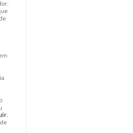
or.
que
ode
tem
ia
o
u
uir
.
 de