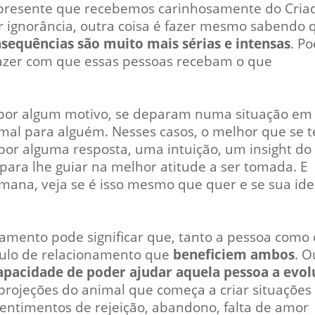
resente que recebemos carinhosamente do Criad
or ignorância, outra coisa é fazer mesmo sabendo 
nsequências são muito mais sérias e intensas
. P
á fazer com que essas pessoas recebam o que
 por algum motivo, se deparam numa situação em
mal para alguém. Nesses casos, o melhor que se 
r por alguma resposta, uma intuição, um insight do
 para lhe guiar na melhor atitude a ser tomada. E
mana, veja se é isso mesmo que quer e se sua ide
tamento pode significar que, tanto a pessoa como 
ulo de relacionamento que
beneficiem ambos
. O
apacidade de poder ajudar aquela pessoa a evol
 projeções do animal que começa a criar situações
ntimentos de rejeição, abandono, falta de amor