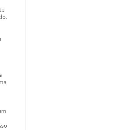
te
do.
m
s
uma
 um
sso