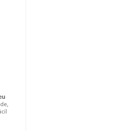
eu
ude,
cil