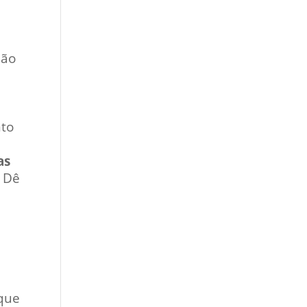
não
nto
as
. Dê
rque