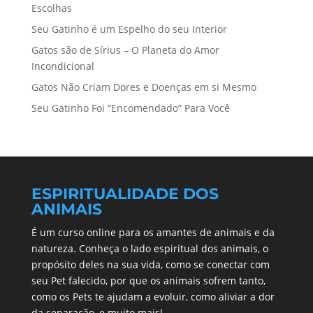
Escolhas
Seu Gatinho é um Espelho do seu Interior
Gatos são de Sírius – O Planeta do Amor
Incondicional
Gatos Não Criam Dores e Doenças em si Mesmo
Seu Gatinho Foi “Encomendado” Para Você
ESPIRITUALIDADE DOS
ANIMAIS
É um curso online para os amantes de animais e da
natureza. Conheça o lado espiritual dos animais, o
propósito deles na sua vida, como se conectar com
seu Pet falecido, por que os animais sofrem tanto,
como os Pets te ajudam a evoluir, como aliviar a dor
da separação, e muito mais!