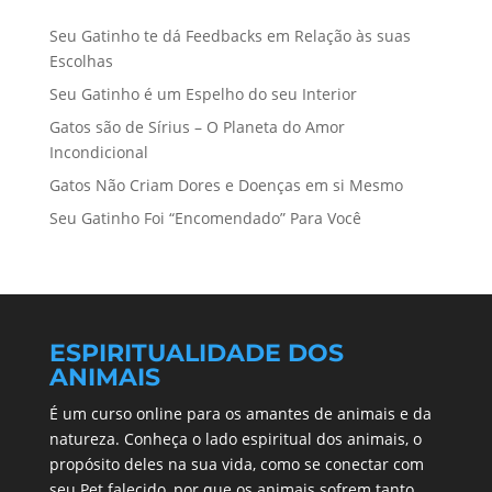
Seu Gatinho te dá Feedbacks em Relação às suas
Escolhas
Seu Gatinho é um Espelho do seu Interior
Gatos são de Sírius – O Planeta do Amor
Incondicional
Gatos Não Criam Dores e Doenças em si Mesmo
Seu Gatinho Foi “Encomendado” Para Você
ESPIRITUALIDADE DOS
ANIMAIS
É um curso online para os amantes de animais e da
natureza. Conheça o lado espiritual dos animais, o
propósito deles na sua vida, como se conectar com
seu Pet falecido, por que os animais sofrem tanto,